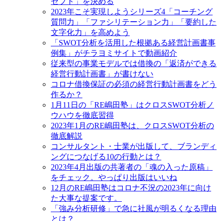
セプト」を決める
2023年こそ実現しようシリーズ4「コーチング
質問力」「ファシリテーション力」「要約した
文字化力」を高めよう
「SWOT分析を活用した根拠ある経営計画書事
例集」がチラヨミサイトで動画紹介
従来型の事業モデルでは借換の「返済ができる
経営行動計画書」が書けない
コロナ借換保証の必須の経営行動計画書をどう
作るか？
1月11日の「RE嶋田塾」はクロスSWOT分析ノ
ウハウを徹底習得
2023年1月のRE嶋田塾は、クロスSWOT分析の
徹底解説
コンサルタント・士業が出版して、ブランディ
ングにつなげる10の行動とは？
2023年4月出版の共著者の「魂の入った原稿」
をチェック。やっぱり出版はいいね
12月のRE嶋田塾はコロナ不況の2023年に向け
た大事な提案です。
「強み分析研修」で急に社風が明るくなる理由
とは？