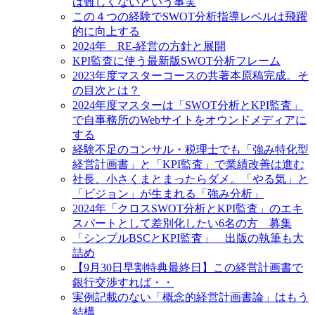
は難しくないという事実
この４つの経験でSWOT分析指導レベルは飛躍
的に向上する
2024年 RE‐経営の方針と展開
KPI監査に使う最新版SWOT分析フレーム
2023年度マスターコースの共著本原稿完成。そ
の目次とは？
2024年度マスターは「SWOT分析とKPI監査」
で自事務所のWebサイトをオウンドメディアに
する
経験不足のコンサル・税理士でも「強み特化型
経営計画書」と「KPI監査」で業績改善は進む
社長、小さくまとまったらダメ。「やる気」と
「ビジョン」が生まれる「強み分析」
2024年「クロスSWOT分析とKPI監査」のエキ
スパートとして差別化したい6名の方 募集
「シンプルBSCとKPI監査」 出版の執筆も大
詰め
【9月30日早割特典最終日】この経営計画書で
銀行交渉すれば・・
実例記載のない「概念的経営計画書論」はもう
結構