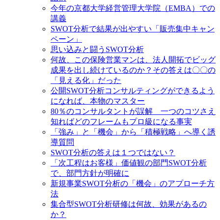
今年の京都大学経営管理大学院（EMBA）での
講義
SWOT分析で結果が出やすい「販売集中キャン
ペーン」
思い込みと闘うSWOT分析
何故、この保険営業マンは、法人開拓でビッグ
成果を出し続けているのか？その答えは〇〇の
「見える化」だった
公開SWOT分析コンサルティングができるよう
になれば、本物のマスター
80％のコンサルタントが誤解 一つのコツさえ
知ればどのフレームもプロ級になる事実
「強み」と「機会」から「積極戦略」へ導く誘
導質問
SWOT分析の答えは１つではない？
「次工程はお客様」価値観の部門SWOT分析
で、部門方針が明確に
新規事業SWOT分析の「機会」のアプローチ方
法
集合型SWOT分析研修は何故、効果があるの
か？