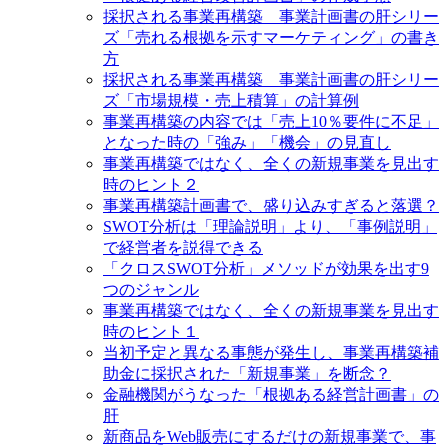
採択される事業再構築 事業計画書の肝シリー
ズ「売れる根拠を示すマーケティング」の書き
方
採択される事業再構築 事業計画書の肝シリー
ズ「市場規模・売上積算」の計算例
事業再構築の内容では「売上10％要件に不足」
となった時の「強み」「機会」の見直し
事業再構築ではなく、全くの新規事業を見出す
時のヒント２
事業再構築計画書で、盛り込みすぎると落選？
SWOT分析は「理論説明」より、「事例説明」
で経営者を説得できる
「クロスSWOT分析」メソッドが効果を出す9
つのジャンル
事業再構築ではなく、全くの新規事業を見出す
時のヒント１
当初予定と異なる事態が発生し、事業再構築補
助金に採択された「新規事業」を断念？
金融機関がうなった「根拠ある経営計画書」の
肝
新商品をWeb販売にするだけの新規事業で、事