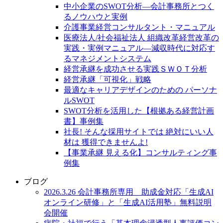
中小企業のSWOT分析―会計事務所とつく
るノウハウと実例
介護事業経営コンサルタント・マニュアル
医療法人/社会福祉法人 組織改革経営改革の
実践・実例マニュアル―減収時代に対応す
るマネジメントシステム
経営承継を成功させる実践ＳＷＯＴ分析
経営承継「可視化」戦略
最適なキャリアデザインのための パーソナ
ルSWOT
SWOT分析を活用した【根拠ある経営計画
書】事例集
社長! そんな採用サイトでは 絶対にいい人
材は 獲得できませんよ!
【事業承継 見える化】コンサルティング事
例集
ブログ
2026.3.26 会計事務所専用 助成金対応「生成AI
オンライン研修」と「生成AI活用塾」無料説明
会開催