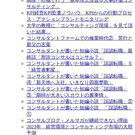
病院・社福で行う「基本理念浸透型人事評価コン
サルティング」
KPI経営KPI監査ノウハウ KPIからの行動プロセ
ス・アクションプランとモニタリング
大学の教授に「コンサルティング現場」を見て頂
いた結果…
コンサルタントファームでの修業時代② 苦行と
親父の言葉
コンサルタントが書いた短編小説「誤認転職」最
終話「所詮コンサルはコンサル？」
コンサルタントが書いた短編小説「誤認転職」５
「経営者豹変」
コンサルタントが書いた短編小説「誤認転職」
④「新天地へ入社、いきなり四面楚歌」
コンサルタントが書いた短編小説「誤認転職」
③「期待が大きいスカウトの裏事情」
コンサルタントが書いた短編小説「誤認転職」②
コンサルタントが書いた短編小説 「誤認転職」
①
コンサルブログ・メルマガが継続できない理由
2023年 経営環境とコンサルティング市場の大胆
予測