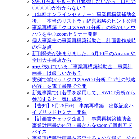
SWOT分析をきっちり勉強しないから、自社の
〇〇〇〇が分からない？
（無料オンラインセミナー）事業再構築補助金
後、「本当のリストラ」経営戦略のヒント公開
事業再構築「クロスSWOT分析」の細かいノウ
ハウを学ぶzoomセミナー開催
個人事業主の事業再構築補助金 計画書作成時
の注意点
新刊発売が決まりました。6月10日のAmazonや
全国大手書店から
●●が抜けている「事業再構築補助金 事業計
画書」は厳しいかも？
実例で学ぼう！クロスSWOT分析「17社の戦略
内容」を電子書籍で公開
新規事業では若手を起用して、SWOT分析から
参加すると一気に成長
【告知】6月26日㈯ 事業再構築 出版記念ハ
イブリッドセミナー開催
【計画書チェック企画】 事業再構築補助金
事業計画書の内容・書き方をzoomで個別アド
バイス
事業再構築計画書を審査する人の立場で、分か