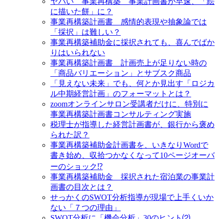
ヤバい 事業再構築 事業計画書が早速、「絵
に描いた餅」に？
事業再構築計画書 感情的表現や抽象論では
「採択」は難しい？
事業再構築補助金に採択されても、喜んでばか
りはいられない
事業再構築計画書 計画売上が足りない時の
「商品バリエーション」とサブスク商品
「見えない未来」でも、何とか見出す「ロジカ
ル中期経営計画」のフォーマットとは？
zoomオンラインサロン受講者だけに、特別に
事業再構築計画書コンサルティング実施
税理士が指導した経営計画書が、銀行から褒め
られた訳？
事業再構築補助金計画書を、いきなりWordで
書き始め、収拾つかなくなって10ページオーバ
ーのショック⁉
事業再構築補助金 採択された宿泊業の事業計
画書の目次とは？
せっかくのSWOT分析指導が現場で上手くいか
ない「７つの理由」
SWOT分析に「機会分析」30のヒント⑵