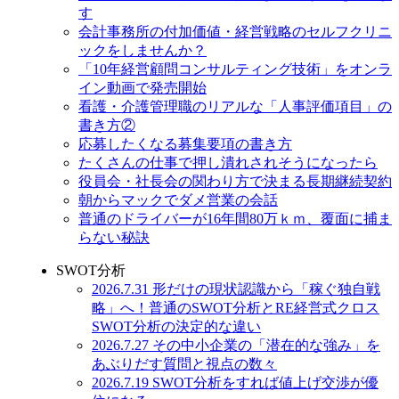
す
会計事務所の付加価値・経営戦略のセルフクリニ
ックをしませんか？
「10年経営顧問コンサルティング技術」をオンラ
イン動画で発売開始
看護・介護管理職のリアルな「人事評価項目」の
書き方②
応募したくなる募集要項の書き方
たくさんの仕事で押し潰れされそうになったら
役員会・社長会の関わり方で決まる長期継続契約
朝からマックでダメ営業の会話
普通のドライバーが16年間80万ｋｍ、覆面に捕ま
らない秘訣
SWOT分析
2026.7.31 形だけの現状認識から「稼ぐ独自戦
略」へ！普通のSWOT分析とRE経営式クロス
SWOT分析の決定的な違い
2026.7.27 その中小企業の「潜在的な強み」を
あぶりだす質問と視点の数々
2026.7.19 SWOT分析をすれば値上げ交渉が優