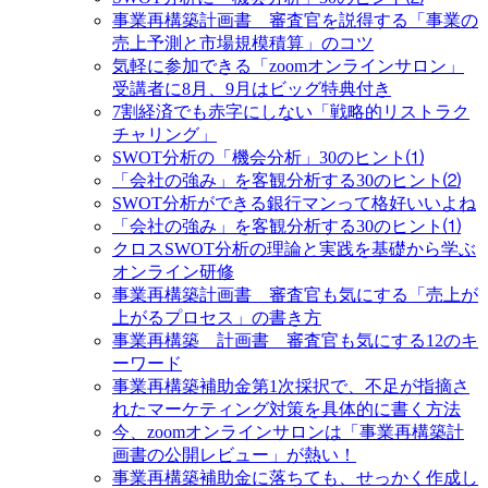
事業再構築計画書 審査官を説得する「事業の
売上予測と市場規模積算」のコツ
気軽に参加できる「zoomオンラインサロン」
受講者に8月、9月はビッグ特典付き
7割経済でも赤字にしない「戦略的リストラク
チャリング」
SWOT分析の「機会分析」30のヒント⑴
「会社の強み」を客観分析する30のヒント⑵
SWOT分析ができる銀行マンって格好いいよね
「会社の強み」を客観分析する30のヒント⑴
クロスSWOT分析の理論と実践を基礎から学ぶ
オンライン研修
事業再構築計画書 審査官も気にする「売上が
上がるプロセス」の書き方
事業再構築 計画書 審査官も気にする12のキ
ーワード
事業再構築補助金第1次採択で、不足が指摘さ
れたマーケティング対策を具体的に書く方法
今、zoomオンラインサロンは「事業再構築計
画書の公開レビュー」が熱い！
事業再構築補助金に落ちても、せっかく作成し