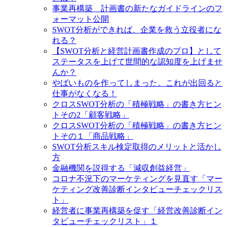
事業再構築 計画書の新たなガイドラインのフ
ォーマット公開
SWOT分析ができれば、企業を救う立役者にな
れる？
【SWOT分析と経営計画書作成のプロ】として
ステータスを上げて世間的な認知度を上げませ
んか？
やばいものを作ってしまった。これが出回ると
仕事がなくなる！
クロスSWOT分析の「積極戦略」の書き方ヒン
トその2「顧客戦略」
クロスSWOT分析の「積極戦略」の書き方ヒン
トその１「商品戦略」
SWOT分析スキル検定取得のメリットと活かし
方
金融機関を説得する「減収創益経営」
コロナ不況下のマーケティングを見直す「マー
ケティング改善診断インタビューチェックリス
ト」
経営者に事業再構築を促す「経営改善診断イン
タビューチェックリスト」１