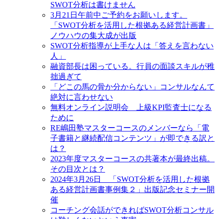
SWOT分析は書けません
3月21日午前中ご予約をお願いします。
「SWOT分析を活用した根拠ある経営計画書」
ノウハウの集大成が出版
SWOT分析指導が上手な人は「答えを言わない
人」
融資部長は困っている。行員の面談スキルが稚
拙過ぎて
「どこの馬の骨か分からない」コンサルなんて
絶対に言わせない
無料オンライン説明会 上級KPI監査士になる
ために
RE嶋田塾マスターコースのメンバーなら「電
子書籍と継続配信コンテンツ」が即できる訳と
は？
2023年度マスターコースの共著本が最終出稿。
その目次とは？
2024年3月26日 「SWOT分析を活用した根拠
ある経営計画書事例集２」出版記念セミナー開
催
コーチング会話ができればSWOT分析コンサル