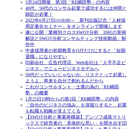
3月24日開催 第3回「RE嶋田塾」の内容
40代、50代のコンサル起業で成功するには仲間と
師匠が必要！
2022年6月27日㈪18:00～ 新刊出版記念「人材採
用定着化セミナー」をオンラインで開催します
遂に公開「業種別クロスSWOT分析 20社の実例
解説とSWOT分析コンサルティング技術動画」制
作中
中途採用者の初期教育をOJTだけにすると「短期
退職」になりやすい
印刷会社、広告代理店、Web会社は「人手不足ビ
ジネス」でニュービジネスモデルへ
50代だっていいじゃないか。リスクとって起業し
ようよ。将来を自分で創れるんだから
これがコンサルタント・士業の為の「RE嶋田
塾」の概要
1月25日19時からの第1回「RE嶋田塾」の内容
「自分のビジネスの強み」を深掘りすると、起業
も転職も戦略が見えてくる
【SWOT分析と事業再構築】アンゾフ成長マトリ
ックスで経営者の「具体的な思い」を聞き出す⑵