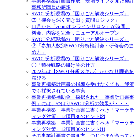
事業再構築計画書作成 現場ライブを見た会計
事務所職員の感想
SWOT分析現場の「困りごと解決シリーズ」
③「機会を深く聞き出す質問ロジック」
11月から「zoomオンラインサロン」が時間、
料金、内容を完全リニューアルオープン
SWOT分析現場の「困りごと解決シリーズ」
②「参加人数別SWOT分析検討会・研修会の進
め方」
SWOT分析現場の「困りごと解決シリーズ」
①「積極戦略の掛け算の仕方」
2022年は【SWOT分析スキル】がかなり脚光を
浴びる
事業再構築計画書の指導を受けなくても、我流
でも採択されている事実
事業再構築補助金 採択された「事業計画書事
例」には、やはりSWOT分析の効果が・・・
事業再構築 事業計画書に書くべき「マーケテ
ィング対策」12項目36のヒント⑵
事業再構築 事業計画書に書くべき「マーケテ
ィング対策」12項目36のヒント⑴
その事業計画書の書き方、つじつまが合ってい