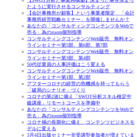
【SWOT分析と事業再構築】決まった事を決まっ
たように実行させるコンサルティング
【会計事務所が顧客】という事業者限定 「会計
事務所経営戦略セミナー」を開催しませんか？
あなたの「コンサルティングコンテンツをWebで
売る」為のzoom個別指導
コンサルティングコンテンツWeb販売 無料オン
ラインセミナー第5部、第6部、第7部
コンサルティングコンテンツWeb販売 無料オン
ラインセミナー第3部、第4部
50代従業員の人事評価はこう変える
コンサルティングコンテンツWeb販売 無料オン
ラインセミナー第1部、第2部
アフターコロナの経営の危機感を持ってもらう
「破局のシナリオ」づくり
コロナの第2波に備え「SWOT分析スキル検定中
級講座」リモートコースを準備中
あなたの「コンサルティングコンテンツをWebで
売る」為のzoom個別指導
コロナ禍の長期化に備え、コンテンツビジネスモ
デルに変える
3月4日出版セミナー非受講型参加者が増えていま