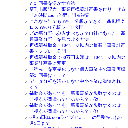
た計画書を活かす方法
新刊出版記念 事業再構築計画書を作り上げる
「20時間zoom合宿」開催決定
これなら誰でもSWOT分析ができる。進化版ク
ロスSWOT分析シート公開！
どの新分野へ参入すべきか？自社にあった「新
規事業分野」を見つける方法
再構築補助金 10ページ以内の最新「事業計画
書テンプレ」公開
再構築補助金1500万円未満は、10ページ以内の
事業計画書に変更
「強み」を商品化しない個人事業主の事業再構
築計画書は・・？
データ分析を活かせない中小企業は淘汰され
る？
補助金があっても、新規事業が失敗するのは
「視点が間違っているから？」②
補助金があっても、新規事業が失敗するのは
「視点が間違っているから？」①
6月26日㈯zoomライブセミナーの早割特典は6
月5日まで