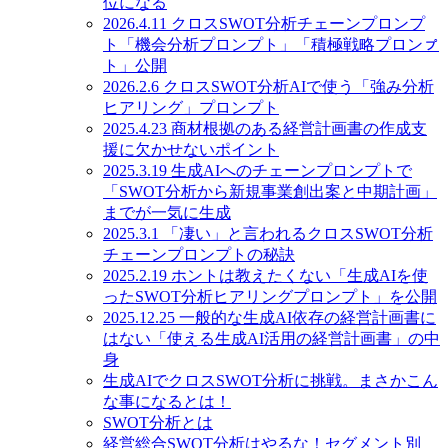
位になる
2026.4.11 クロスSWOT分析チェーンプロンプ
ト「機会分析プロンプト」「積極戦略プロンㇷ゚
ト」公開
2026.2.6 クロスSWOT分析AIで使う「強み分析
ヒアリング」プロンプト
2025.4.23 商材根拠のある経営計画書の作成支
援に欠かせないポイント
2025.3.19 生成AIへのチェーンプロンプトで
「SWOT分析から新規事業創出案と中期計画」
までが一気に生成
2025.3.1 「凄い」と言われるクロスSWOT分析
チェーンプロンプトの秘訣
2025.2.19 ホントは教えたくない「生成AIを使
ったSWOT分析ヒアリングプロンプト」を公開
2025.12.25 一般的な生成AI依存の経営計画書に
はない「使える生成AI活用の経営計画書」の中
身
生成AIでクロスSWOT分析に挑戦。まさかこん
な事になるとは！
SWOT分析とは
経営総合SWOT分析はやるな！セグメント別