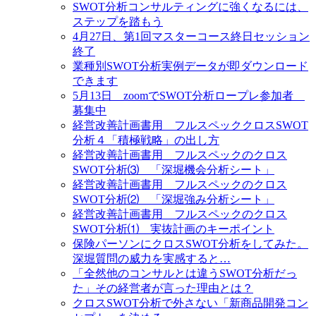
SWOT分析コンサルティングに強くなるには、
ステップを踏もう
4月27日、第1回マスターコース終日セッション
終了
業種別SWOT分析実例データが即ダウンロード
できます
5月13日 zoomでSWOT分析ロープレ参加者
募集中
経営改善計画書用 フルスペッククロスSWOT
分析４「積極戦略」の出し方
経営改善計画書用 フルスペックのクロス
SWOT分析⑶ 「深堀機会分析シート」
経営改善計画書用 フルスペックのクロス
SWOT分析⑵ 「深堀強み分析シート」
経営改善計画書用 フルスペックのクロス
SWOT分析⑴ 実抜計画のキーポイント
保険パーソンにクロスSWOT分析をしてみた。
深堀質問の威力を実感すると…
「全然他のコンサルとは違うSWOT分析だっ
た」その経営者が言った理由とは？
クロスSWOT分析で外さない「新商品開発コン