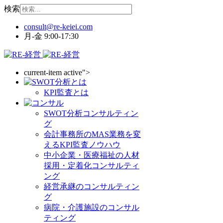
検索
月-金 9:00-17:30
current-item active">
KPI監査とは
SWOT分析コンサルティン
グ
会計事務所のMAS業務を変
えるKPI監査ノウハウ
中小企業・医療福祉の人材
採用・定着化コンサルティ
ング
経営承継のコンサルティン
グ
病院・介護施設のコンサル
ティング