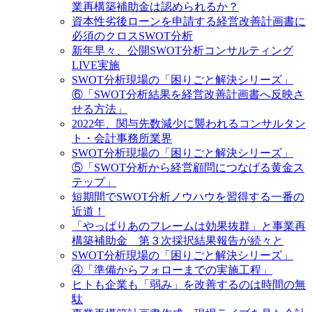
業再構築補助金は認められるか？
資本性劣後ローンを申請する経営改善計画書に
必須のクロスSWOT分析
新年早々、公開SWOT分析コンサルティング
LIVE実施
SWOT分析現場の「困りごと解決シリーズ」
⑥「SWOT分析結果を経営改善計画書へ反映さ
せる方法」
2022年、関与先数減少に襲われるコンサルタン
ト・会計事務所業界
SWOT分析現場の「困りごと解決シリーズ」
⑤「SWOT分析から経営顧問につなげる黄金ス
テップ」
短期間でSWOT分析ノウハウを習得する一番の
近道！
「やっぱりあのフレームは効果抜群」と事業再
構築補助金 第３次採択結果報告が続々と
SWOT分析現場の「困りごと解決シリーズ」
④「準備からフォローまでの実施工程」
ヒトも企業も「弱み」を改善するのは時間の無
駄