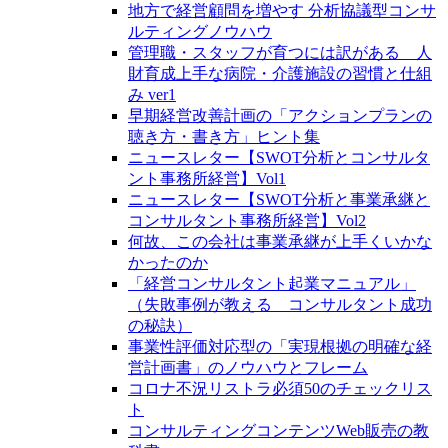
地方で経営顧問を増やす 分析協議型コンサ
ルティングノウハウ
管理職・スタッフが育つには訳がある 人
財育成上手な病院・介護施設の習慣と仕組
み ver1
早期経営改善計画の「アクションプランの
聴き方・書き方」ヒント集
ニュースレター【SWOT分析とコンサルタ
ント事務所経営】Vol1
ニュースレター【SWOT分析と事業承継と
コンサルタント事務所経営】Vol2
何故、この会社は事業承継が上手くいかな
かったのか
「経営コンサルタント起業マニュアル」
（失敗事例が教える コンサルタント成功
の秘訣）
事業性評価対応型の「実現根拠の明確な経
営計画書」のノウハウとフレーム
コロナ不況リストラ必須50のチェックリス
ト
コンサルティングコンテンツWeb販売の教