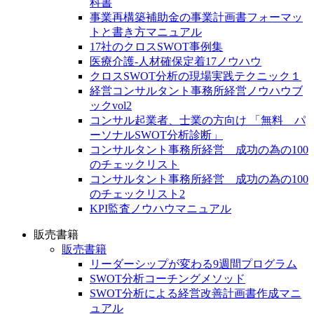
科書
事業再構築補助金の事業計画書フォーマッ
トと書き方マニュアル
17社のクロスSWOT事例集
医療介護-人材確保定着17ノウハウ
クロスSWOT分析の現場実践テクニック１
経営コンサルタント事務所経営ノウハウブ
ックvol2
コンサル起業者、士業の方向け 「無料 パ
ーソナルSWOT分析診断」
コンサルタント事務所経営 成功の為の100
のチェックリスト
コンサルタント事務所経営 成功の為の100
のチェックリスト2
KPI監査ノウハウマニュアル
販売書籍
販売書籍
リーダーシップが変わる9週間プログラム
SWOT分析コーチングメソッド
SWOT分析による経営改善計画書作成マニ
ュアル