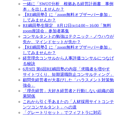
一緒に「SWOT分析 根拠ある経営計画書 事例
本」を出しませんか？
【RE嶋田塾】に「zoom無料オブザーバー参加」
してみませんか？
RE嶋田塾生限定 8月12日㈮14:00～16:00「無料
zoom座談会」参加者募集
コンサルタントの勉強はテクニック・ノウハウが
先か、マインドセットが先か？
【RE嶋田塾】に「zoom無料オブザーバー参加」
してみませんか？
経営理念コンサルから人事評価コンサルにつなげ
る秘訣
6月9日 第6回RE嶋田塾の内容「求職者を増やす
サイトづくり、短期退職防止コンサルティング」
顧問先経営者が大喜びした「ハラスメント対策勉
強会」
「理念経営」大好き経営者と行動しない組織の因
果関係
これから引く手あまたの「人材採用サイトコンテ
ンツコンサルタント」への道
「グレートリセット」でフィフトラに対応