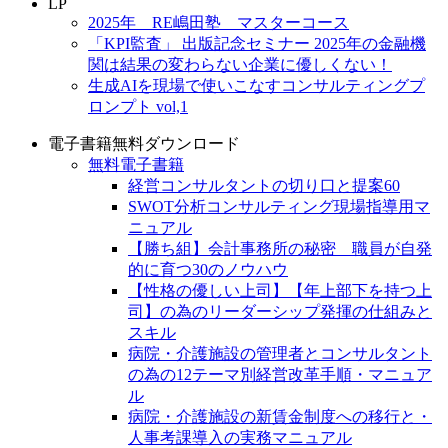
LP
2025年 RE嶋田塾 マスターコース
「KPI監査」 出版記念セミナー 2025年の金融機
関は結果の変わらない企業に優しくない！
生成AIを現場で使いこなすコンサルティングプ
ロンプト vol,1
電子書籍無料ダウンロード
無料電子書籍
経営コンサルタントの切り口と提案60
SWOT分析コンサルティング現場指導用マ
ニュアル
【勝ち組】会計事務所の秘密 職員が自発
的に育つ30のノウハウ
【性格の優しい上司】【年上部下を持つ上
司】の為のリーダーシップ発揮の仕組みと
スキル
病院・介護施設の管理者とコンサルタント
の為の12テーマ別経営改革手順・マニュア
ル
病院・介護施設の新賃金制度への移行と・
人事考課導入の実務マニュアル