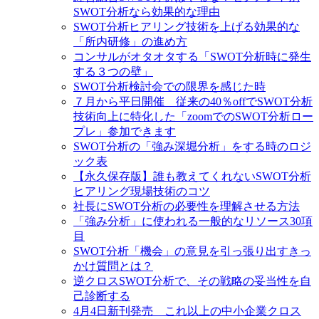
SWOT分析なら効果的な理由
SWOT分析ヒアリング技術を上げる効果的な
「所内研修」の進め方
コンサルがオタオタする「SWOT分析時に発生
する３つの壁」
SWOT分析検討会での限界を感じた時
７月から平日開催 従来の40％offでSWOT分析
技術向上に特化した「zoomでのSWOT分析ロー
プレ」参加できます
SWOT分析の「強み深堀分析」をする時のロジ
ック表
【永久保存版】誰も教えてくれないSWOT分析
ヒアリング現場技術のコツ
社長にSWOT分析の必要性を理解させる方法
「強み分析」に使われる一般的なリソース30項
目
SWOT分析「機会」の意見を引っ張り出すきっ
かけ質問とは？
逆クロスSWOT分析で、その戦略の妥当性を自
己診断する
4月4日新刊発売 これ以上の中小企業クロス