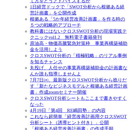
て方をどうアドバイスするか
1日経営ドックで「SWOT分析から根拠ある経
営計画書」を公開作成
根拠ある「5か年経営改善計画書」を作る時の
５つの戦略的アプローチ
教科書にはないクロスSWOT分析の現場実践テ
クニックvol1.2 無料電子書籍発刊
原油高・物価高騰緊急対策枠 事業再構築補助
金を活用しよう
クロスSWOT分析の「積極戦略」のリアル事例
を知るチャンス
丸投げ、人任せの事業再構築補助金の計画書な
んか誰も指導しませんよ
7月7日㈭、最新版クロスSWOT分析から捻りだ
す「新たなビジネスモデルと根拠ある経営計画
書」作成zoomセミナー開催
クロスSWOT分析シートもここまで書きやすく
なった
4月19日「第4回 RE嶋田塾」の内容
これなら超簡単「経営改善計画用クロスSWOT
分析シート（誘導ヒント付き）」公開
「根拠ある経営改善計画書」の作成手順