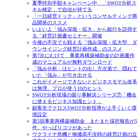
夏季特別半額キャンペーン中 「SWOT分析ス
キル検定」で自信が持てる
「一日経営ドック」というコンサルティング商
品開発のススメ
いよいよ「強み深堀・拡大」から銀行を説得す
る「経営計画書セミナー」開催
今後の不況でも戦える「強み深堀・拡大型 ダ
ウンサイジング経営計画作成」のススメ
第7次にむけて 事業再構築補助金の計画書作
成のマニュアルが無料ダウンロード
「強み分析」はヒントの出し方次第で、隠れて
いた「強み」が引き出せる
これがイメージできないとビジネスモデル改革
は無理。プロが使う10のヒント
SWOT分析現場の困り事解決シリーズ⑦「機会
に使えるビジネス知識ヒント」
顧客先でクロスSWOT分析指導が上手くいく環
境設定
第5回事業再構築補助金 またまた採択報告が5
件。やっぱりコツがあった
ウクライナ危機と物価高不況時の経営計画の立