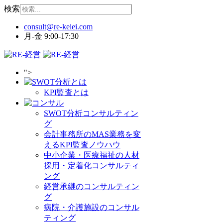
検索
月-金 9:00-17:30
">
KPI監査とは
SWOT分析コンサルティン
グ
会計事務所のMAS業務を変
えるKPI監査ノウハウ
中小企業・医療福祉の人材
採用・定着化コンサルティ
ング
経営承継のコンサルティン
グ
病院・介護施設のコンサル
ティング