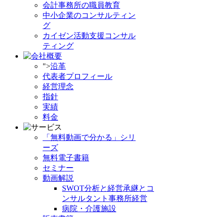
会計事務所の職員教育
中小企業のコンサルティン
グ
カイゼン活動支援コンサル
ティング
">
沿革
代表者プロフィール
経営理念
指針
実績
料金
「無料動画で分かる」シリ
ーズ
無料電子書籍
セミナー
動画解説
SWOT分析と経営承継とコ
ンサルタント事務所経営
病院・介護施設