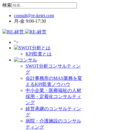
検索
月-金 9:00-17:30
">
KPI監査とは
SWOT分析コンサルティン
グ
会計事務所のMAS業務を変
えるKPI監査ノウハウ
中小企業・医療福祉の人材
採用・定着化コンサルティ
ング
経営承継のコンサルティン
グ
病院・介護施設のコンサル
ティング