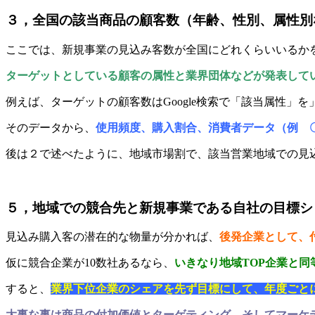
３，全国の該当商品の顧客数（年齢、性別、属性別
ここでは、新規事業の見込み客数が全国にどれくらいいるか
ターゲットとしている顧客の属性と業界団体などが発表して
例えば、ターゲットの顧客数はGoogle検索で「該当属性」
そのデータから、
使用頻度、購入割合、消費者データ（例 
後は２で述べたように、地域市場割で、該当営業地域での見
５，地域での競合先と新規事業である自社の目標シ
見込み購入客の潜在的な物量が分かれば、
後発企業として、
仮に競合企業が10数社あるなら、
いきなり地域TOP企業と
すると、
業界下位企業のシェアを先ず目標にして、年度ごと
大事な事は商品の付加価値とターゲティング、そしてマーケ