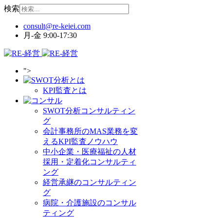
検索
月-金 9:00-17:30
">
KPI監査とは
SWOT分析コンサルティン
グ
会計事務所のMAS業務を変
えるKPI監査ノウハウ
中小企業・医療福祉の人材
採用・定着化コンサルティ
ング
経営承継のコンサルティン
グ
病院・介護施設のコンサル
ティング