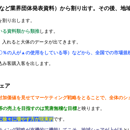
など業界団体発表資料）から割り出す。その後、地
を割り出します。
いる資料類から類推
します。
を」入れると大体のデータが出てきます。
〇％の人が▲の使用をしている等）などから、全国での市場規
込み客購入客を出します。
ェア
付加価値を見せてマーケティング戦略をとることで、全体のシ
同等の売上を目指すのは荒唐無稽な目標
と映ります。
に徐々に増やす方が現実的
です。
ティング戦略が有機的に機能してこそ、地域シェアが上がる
と