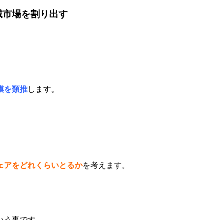
域市場を割り出す
模を類推
します。
ェアをどれくらいとるか
を考えます。
いう事です。