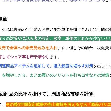
単価
、それに商品の年間購入頻度と平均単価を掛け合わせて年間の
ア取りの対策や見込み客の設定、頻度、単価のどれかが少ないと
販売で全国への販売見込みを入れ
ます。但しその場合、販促
費
げしてシェア率を若干増やし
ます。
関連商品アイテムを追加して、購入頻度を増やす対策
を出しま
」を増やしたり、まとめ買いのメリットを打ち出すなどの対策
辺商品の比率を掛けて、周辺商品市場を計算
て、
その後5年間安定成長の売上維持を考えるなら「商品バリ