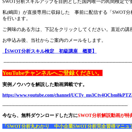
SWOT分析スキルアップを目的とした国内唯一の民間検定で
私(嶋田）が直接専用に収録した 事前に配信する「SWOT分
を行います。
ご興味のある方は、下記をクリックしてください。直近の講
お申込み後、当社からご案内のメールをします。
【SWOT分析スキル検定 初級講座 概要】
---------------------------------------------------------------------------------------
YouTubeチャンネルへご登録ください。
実例ノウハウを解説した動画満載です。
https://www.youtube.com/channel/UCTy_ms3Ctv4QCbm8kPT
-------------------------------------------------------------------------------------
今なら、無料ダウンロードした方に
SWOT分析解説動画が特
「SWOT分析丸わかり 中小企業SWOT分析完全習得マニュ