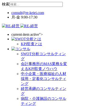
検索
月-金 9:00-17:30
current-item active">
KPI監査とは
SWOT分析コンサルティン
グ
会計事務所のMAS業務を変
えるKPI監査ノウハウ
中小企業・医療福祉の人材
採用・定着化コンサルティ
ング
経営承継のコンサルティン
グ
病院・介護施設のコンサル
ティング