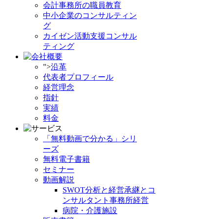
会計事務所の職員教育
中小企業のコンサルティン
グ
カイゼン活動支援コンサル
ティング
">
沿革
代表者プロフィール
経営理念
指針
実績
料金
「無料動画で分かる」シリ
ーズ
無料電子書籍
セミナー
動画解説
SWOT分析と経営承継とコ
ンサルタント事務所経営
病院・介護施設