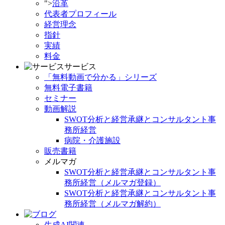
">
沿革
代表者プロフィール
経営理念
指針
実績
料金
サービス
「無料動画で分かる」シリーズ
無料電子書籍
セミナー
動画解説
SWOT分析と経営承継とコンサルタント事
務所経営
病院・介護施設
販売書籍
メルマガ
SWOT分析と経営承継とコンサルタント事
務所経営（メルマガ登録）
SWOT分析と経営承継とコンサルタント事
務所経営（メルマガ解約）
生成AI関連