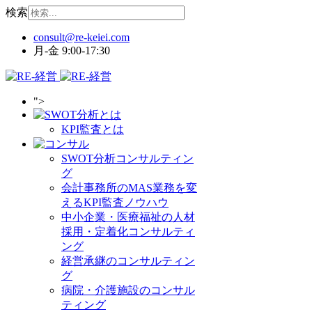
検索
月-金 9:00-17:30
">
KPI監査とは
SWOT分析コンサルティン
グ
会計事務所のMAS業務を変
えるKPI監査ノウハウ
中小企業・医療福祉の人材
採用・定着化コンサルティ
ング
経営承継のコンサルティン
グ
病院・介護施設のコンサル
ティング