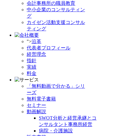
会計事務所の職員教育
中小企業のコンサルティン
グ
カイゼン活動支援コンサル
ティング
">
沿革
代表者プロフィール
経営理念
指針
実績
料金
「無料動画で分かる」シリ
ーズ
無料電子書籍
セミナー
動画解説
SWOT分析と経営承継とコ
ンサルタント事務所経営
病院・介護施設