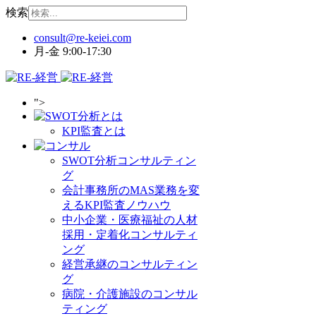
検索
月-金 9:00-17:30
">
KPI監査とは
SWOT分析コンサルティン
グ
会計事務所のMAS業務を変
えるKPI監査ノウハウ
中小企業・医療福祉の人材
採用・定着化コンサルティ
ング
経営承継のコンサルティン
グ
病院・介護施設のコンサル
ティング