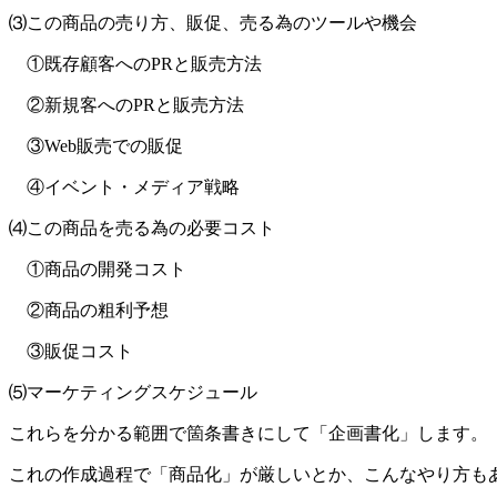
⑶この商品の売り方、販促、売る為のツールや機会
①既存顧客へのPRと販売方法
②新規客へのPRと販売方法
③Web販売での販促
④イベント・メディア戦略
⑷この商品を売る為の必要コスト
①商品の開発コスト
②商品の粗利予想
③販促コスト
⑸マーケティングスケジュール
これらを分かる範囲で箇条書きにして「企画書化」します。
これの作成過程で「商品化」が厳しいとか、こんなやり方も