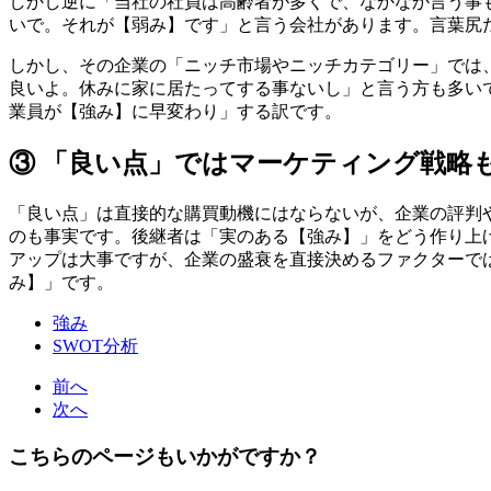
しかし逆に「当社の社員は高齢者が多くで、なかなか言う事
いで。それが【弱み】です」と言う会社があります。言葉尻
しかし、その企業の「ニッチ市場やニッチカテゴリー」では
良いよ。休みに家に居たってする事ないし」と言う方も多い
業員が【強み】に早変わり」する訳です。
③ 「良い点」ではマーケティング戦略
「良い点」は直接的な購買動機にはならないが、企業の評判
のも事実です。後継者は「実のある【強み】」をどう作り上
アップは大事ですが、企業の盛衰を直接決めるファクターで
み】」です。
強み
SWOT分析
前へ
次へ
こちらのページもいかがですか？