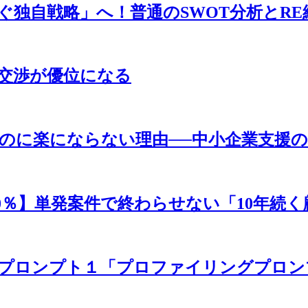
ら「稼ぐ独自戦略」へ！普通のSWOT分析と
値上げ交渉が優位になる
くなったのに楽にならない理由──中小企業支
期顧問率70％】単発案件で終わらせない「10年
析チェーンプロンプト１「プロファイリングプ