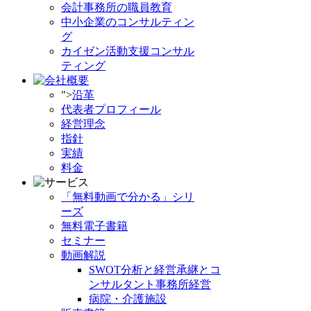
会計事務所の職員教育
中小企業のコンサルティン
グ
カイゼン活動支援コンサル
ティング
">
沿革
代表者プロフィール
経営理念
指針
実績
料金
「無料動画で分かる」シリ
ーズ
無料電子書籍
セミナー
動画解説
SWOT分析と経営承継とコ
ンサルタント事務所経営
病院・介護施設