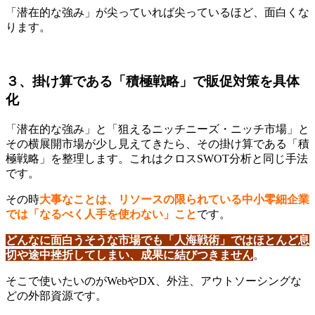
「潜在的な強み」が尖っていれば尖っているほど、面白くな
ります。
３、掛け算である「積極戦略」で販促対策を具体
化
「潜在的な強み」と「狙えるニッチニーズ・ニッチ市場」と
その横展開市場が少し見えてきたら、その掛け算である「積
極戦略」を整理します。これはクロスSWOT分析と同じ手法
です。
その時
大事なことは、リソースの限られている中小零細企業
では「なるべく人手を使わない」こと
です。
どんなに面白うそうな市場でも「人海戦術」ではほとんど息
切や途中挫折してしまい、成果に結びつきません
。
そこで使いたいのがWebやDX、外注、アウトソーシングな
どの外部資源です。