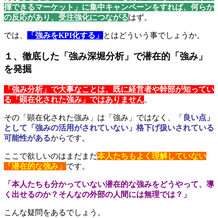
揮できるマーケット」に集中キャンペーンをすれば、何らか
の反応があり、受注強化につながる
はず。
では、
「強みをKPI化する」
とはどういう事でしょうか。
１、徹底した「強み深堀分析」で潜在的「強み」
を発掘
「強み分析」で大事なことは、既に経営者や幹部が知ってい
る「顕在化された強み」ではありません
。
その「顕在化された強み」は「強み」ではなく、「
良い点」
として「強みの活用がされていない」格下げ扱いされている
可能性がある
からです。
ここで欲しいのはまだまだ
本人たちもよく理解していない
「潜在的な強み」
です。
「本人たちも分かっていない潜在的な強みをどうやって、導
く出せるのか？そんなの外部の人間には無理では？」
こんな疑問をあるでしょう。