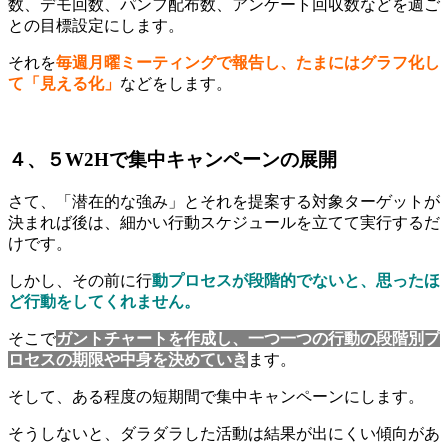
数、デモ回数、パンフ配布数、アンケート回収数などを週ご
との目標設定にします。
それを
毎週月曜ミーティングで報告し、たまにはグラフ化し
て「見える化」
などをします。
４、５W2Hで集中キャンペーンの展開
さて、「潜在的な強み」とそれを提案する対象ターゲットが
決まれば後は、細かい行動スケジュールを立てて実行するだ
けです。
しかし、その前に行
動プロセスが段階的でないと、思ったほ
ど行動をしてくれません。
そこで
ガントチャートを作成し、一つ一つの行動の段階別プ
ロセスの期限や中身を決めていき
ます。
そして、ある程度の短期間で集中キャンペーンにします。
そうしないと、ダラダラした活動は結果が出にくい傾向があ