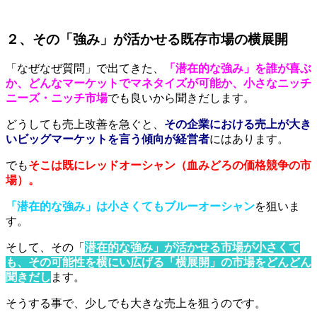
２、その「強み」が活かせる既存市場の横展開
「なぜなぜ質問」で出てきた、
「潜在的な強み」を誰が喜ぶ
か、どんなマーケットでマネタイズが可能か、小さなニッチ
ニーズ・ニッチ市場
でも良いから聞きだします。
どうしても売上改善を急ぐと、
その企業における売上が大き
いビッグマーケットを言う傾向が経営者
にはあります。
でも
そこは既にレッドオーシャン（血みどろの価格競争の市
場）。
「潜在的な強み」は小さくてもブルーオーシャン
を狙いま
す。
そして、その「
潜在的な強み」が活かせる市場が小さくて
も、その可能性を横にい広げる「横展開」の市場をどんどん
聞きだし
ます。
そうする事で、少しでも大きな売上を狙うのです。