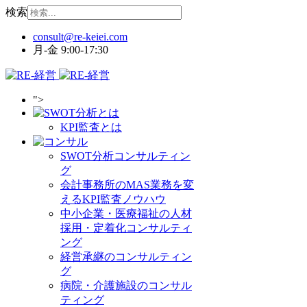
検索
月-金 9:00-17:30
">
KPI監査とは
SWOT分析コンサルティン
グ
会計事務所のMAS業務を変
えるKPI監査ノウハウ
中小企業・医療福祉の人材
採用・定着化コンサルティ
ング
経営承継のコンサルティン
グ
病院・介護施設のコンサル
ティング