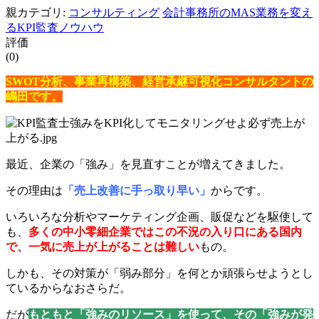
親カテゴリ:
コンサルティング
会計事務所のMAS業務を変え
るKPI監査ノウハウ
評価
(0)
SWOT分析、事業再構築、経営承継可視化コンサルタントの
嶋田です。
最近、企業の「強み」を見直すことが増えてきました。
その理由は
「売上改善に手っ取り早い」
からです。
いろいろな分析やマーケティング企画、販促などを駆使して
も、
多くの中小零細企業ではこの不況の入り口にある国内
で、一気に売上が上がることは難しい
もの。
しかも、その対策が「弱み部分」を何とか頑張らせようとし
ているからなおさらだ。
だが
もともと「強みのリソース」を使って、その「強みが発