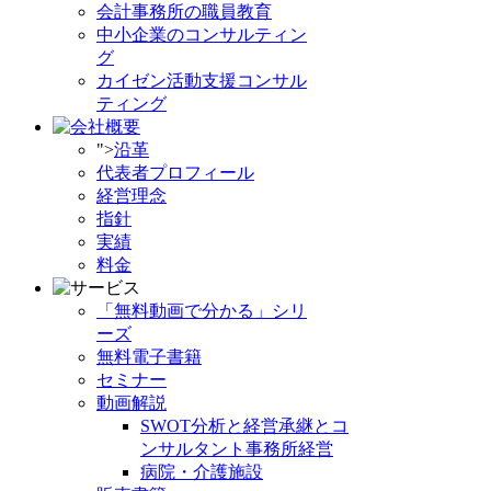
会計事務所の職員教育
中小企業のコンサルティン
グ
カイゼン活動支援コンサル
ティング
">
沿革
代表者プロフィール
経営理念
指針
実績
料金
「無料動画で分かる」シリ
ーズ
無料電子書籍
セミナー
動画解説
SWOT分析と経営承継とコ
ンサルタント事務所経営
病院・介護施設