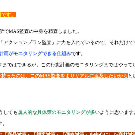
田です。
所でMAS監査の中身を精査しました。
に「アクションプラン監査」に力を入れているので、それだけで
動計画がモニタリングできる仕組み
です。
クまではできるが、この行動計画のモニタリングまではやって
を持ったのは、このMAS監査をよりリアルに追及したいから
と
うしても
属人的な具体策のモニタリングが多い
ように思います
す。
は「商品対策」「顧客対策」「価格対策」を中心にした商材対