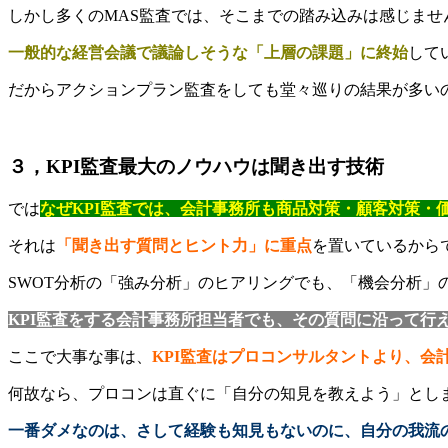
しかし多くのMAS監査では、そこまでの踏み込みは感じませ
一般的な経営会議で議論しそうな「上層の課題」に終始
して
だからアクションプラン監査をしても堂々巡りの結果が多い
３，KPI監査最大のノウハウは聞き出す技術
では
なぜKPI監査では、会計事務所も商品対策・顧客対策
それは
「聞き出す質問とヒント力」に重点
を置いているから
SWOT分析の「強み分析」のヒアリングでも、「機会分析
KPI監査をする会計事務所担当者でも、その質問に沿って行
ここで大事な事は、
KPI監査はプロコンサルタントより、会
何故なら、プロコンは直ぐに「自分の知見を教えよう」とし
一番ダメなのは、さして経験も知見もないのに、自分の我流