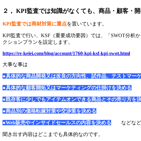
２， KPI監査では知識がなくても、商品・顧客・
KPI監査では商材対策に重点
を置いています。
KPI監査で行い、KSF（重要成功要因）では、「SWOT分
クションプランを設定します。
https://re-keiei.com/blog/account/1760-kpi-ksf-kpi-swot.html
大事な事は
●具体的な商品開発又は改良の方向性、試作品、テストマー
●具体的な顧客開拓又はマーケティングの仕掛けを決める
●既存客に少しでもアイテムオンできる商品とその売り方を
●商品別の価格転嫁対策や交渉策を決める
●Web販売やインサイドセールスの内容を決める
などな
聞き出す内容はどこまでも具体的なのです。