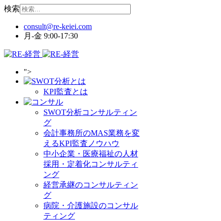
検索
月-金 9:00-17:30
">
KPI監査とは
SWOT分析コンサルティン
グ
会計事務所のMAS業務を変
えるKPI監査ノウハウ
中小企業・医療福祉の人材
採用・定着化コンサルティ
ング
経営承継のコンサルティン
グ
病院・介護施設のコンサル
ティング