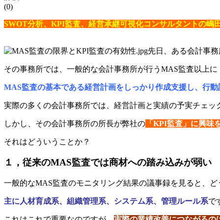
(0)
SWOT分析、KPI監査、経営承継可視化コンサルタントの嶋
先日、ある会計事務
その事務所では、一般的な会計事務所が行うMAS監査以上
MAS監査の基本である経営計画をしっかり作成支援し、行
実際の多くの会計事務所では、経営計画と実績の予実チェッ
しかし、その会計事務所の所長が弊社の
「KPI監査」に興味
それはどういうことか？
１，従来のMAS監査では商材への踏み込みが弱い
一般的なMAS監査のモニタリング結果の議事録を見ると、ど
主に人材育成系、組織管理系、システム系、管理ルール系
で
これはこれで重要なのですが、
実際の業績改善につながるの