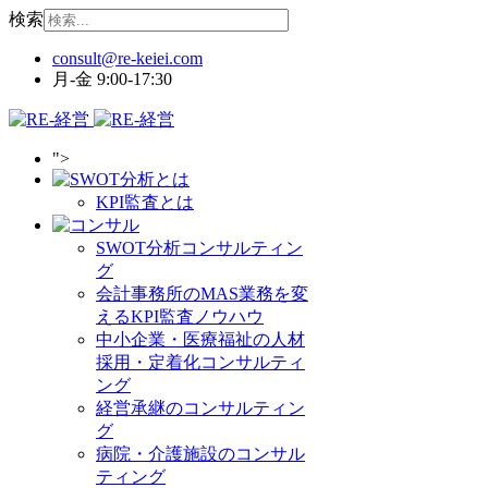
検索
月-金 9:00-17:30
">
KPI監査とは
SWOT分析コンサルティン
グ
会計事務所のMAS業務を変
えるKPI監査ノウハウ
中小企業・医療福祉の人材
採用・定着化コンサルティ
ング
経営承継のコンサルティン
グ
病院・介護施設のコンサル
ティング