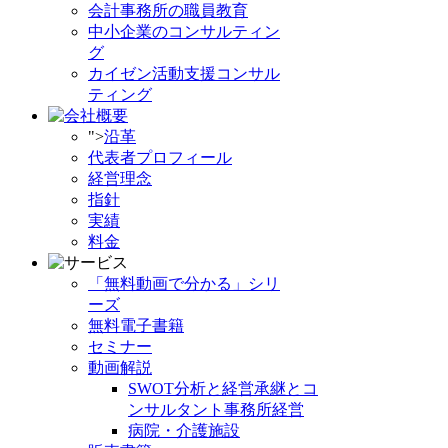
会計事務所の職員教育
中小企業のコンサルティン
グ
カイゼン活動支援コンサル
ティング
">
沿革
代表者プロフィール
経営理念
指針
実績
料金
「無料動画で分かる」シリ
ーズ
無料電子書籍
セミナー
動画解説
SWOT分析と経営承継とコ
ンサルタント事務所経営
病院・介護施設