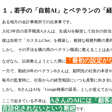
１，若手の「自前AI」とベテランの「
ある地方の会計事務所での出来事です。
入社3年目の若手職員Aさんは、生成AIを駆使して自分の担
彼は自前で「カスタムChat」を構築し、複雑な税務判断の
しかし、その手法を隣の席のベテラン職員に教えることはあ
「最初の設定が
なぜなら、以前教えようとした際に
一方で、勤続20年のベテランBさんは、顧問先の社長の本音
毎月の監査時に。社長からの経営相談にいつも真摯に向き合
しかし、BさんはAIを「Google検索の延長」としか捉え
AさんのAIには「顧
ここで起きている不幸は、
言語化されないという断絶
です。