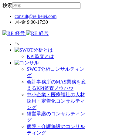
検索
月-金 9:00-17:30
">
KPI監査とは
SWOT分析コンサルティン
グ
会計事務所のMAS業務を変
えるKPI監査ノウハウ
中小企業・医療福祉の人材
採用・定着化コンサルティ
ング
経営承継のコンサルティン
グ
病院・介護施設のコンサル
ティング