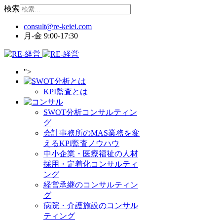
検索
月-金 9:00-17:30
">
KPI監査とは
SWOT分析コンサルティン
グ
会計事務所のMAS業務を変
えるKPI監査ノウハウ
中小企業・医療福祉の人材
採用・定着化コンサルティ
ング
経営承継のコンサルティン
グ
病院・介護施設のコンサル
ティング